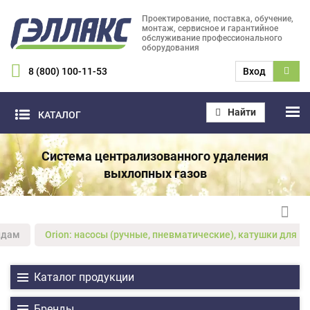
Проектирование, поставка, обучение,
монтаж, сервисное и гарантийное
обслуживание профессионального
оборудования
8 (800) 100-11-53
Вход
Найти
КАТАЛОГ
Система централизованного удаления
выхлопных газов
ндам
Orion: насосы (ручные, пневматические), катушки для м
Каталог продукции
Бренды