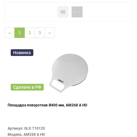
«
1
2
3
»
Новинка
Сделано в РФ
Площадка поворотная Ø400 мм, AM268 A НО
Артикул: GLX 710120
Модель: AM268 A НО