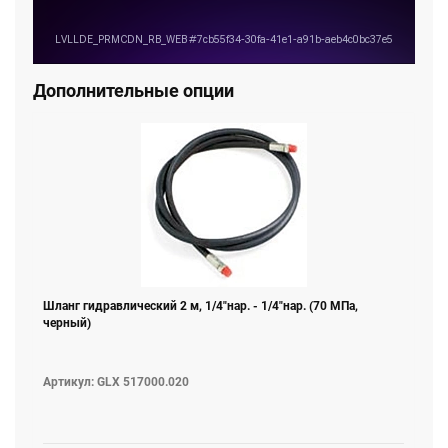
предохранительный клапан.
Для защиты от перегрузок в нагнетательном канале
установлен регулируемый предохранительный клапан.
При давлении свыше 70 МПа он открывается,
Дополнительные опции
сбрасывая избыточную рабочую жидкость в бак.
Срок гарантийного ремонта составляет 1 год с даты
продажи изделия.
Шланг гидравлический 2 м, 1/4"нар. - 1/4"нар. (70 МПа,
черный)
Артикул: GLX 517000.020