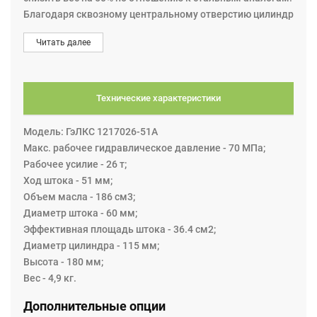
Благодаря сквозному центральному отверстию цилиндр
может использоваться как для запрессовки, так и для
Читать далее
выпрессовки, например: втулок, подшипников,
сайлентблоков и других элементов с центральным
отверстием.
На передней части корпуса гидроцилиндра выполнена
Технические характеристики
резьба M115х2, а в задней части расположены четыре
отверстия с резьбой М10, это дает возможность
Модель: ГэЛКС 1217026-51А
прикрепить к цилиндру дополнительную оснастку или
Макс. рабочее гидравлическое давление - 70 МПа;
использовать его в различных приспособлениях.
Рабочее усилие - 26 т;
Для работы с гидроцилиндром необходимо подключить
Ход штока - 51 мм;
насос с ручным, пневматическим или электрическим
Объем масла - 186 см3;
приводом, которые создают гидравлическое давление
Диаметр штока - 60 мм;
в цилиндре не более 70 МПа.
Эффективная площадь штока - 36.4 см2;
Диаметр цилиндра - 115 мм;
Высота - 180 мм;
Вес - 4,9 кг.
Дополнительные опции