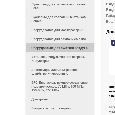
Вход
Пуансоны для клёпальных станков
Beral
Вход
Габа
Пуансоны для клёпальных станков
Comec
Вес: 
Оборудование для маслораздачи
Доп
Оборудование для раздачи смазки
Оборудование для сжатого воздуха
Установки индукционного нагрева.
Индукторы
Аксессуары для Сход развал,
Шайбы регулировочные
БРС, Быстро разъемное соединение
гидравлическое, 70 МПа, 100 МПа,
Фил
150 МПа, 250 МПа
ман
и н
Домкраты
Арти
Выпрессовщик шкворней
Мод