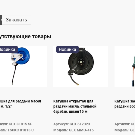
Заказать
утствующие товары
Новинка
Новинка
ушка для раздачи масел
Катушка открытая для
Катушка за
 м, 1/2"
раздачи масла, стальной
раздачи во
барабан, шланг15 м
кул: GLX 81815 SF
Артикул: GLX 612323
Артикул: G
ель: ГэЛКС 81815 С
Модель: GLX MMO-415
Модель: G