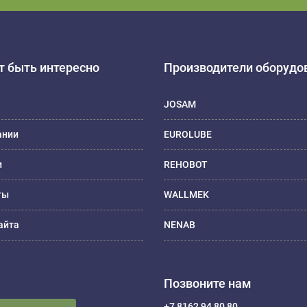
 быть интересно
Производители оборудо
JOSAM
ании
EUROLUBE
и
REHOBOT
ты
WALLMEK
айта
NENAB
Позвоните нам
+7 8162 94 80 80