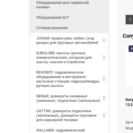
Оборудование для сервисной
канавы
Оборудование Б/У
Готовые решения
Соп
JOSAM: правка рам, кабин; сход
развал для грузовых автомобилей
EUROLUBE: насосы (ручные,
пневматические), катушки для
масла, смазки и отработки
REHOBOT: гидравлическое
оборудование и инструмент,
насосные станции, гидроцилиндры,
ручные насосы
NENAB: домкраты канавные
Кат
(наямные), подкатные (напольные)
13,5
CATTINI: домкраты подкатные
(напольные), домкраты грузовые
для карьерной техники
Арти
Мод
WALLMEK: гидравлический