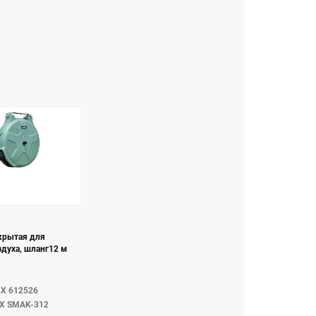
крытая для
здуха, шланг12 м
LX 612526
LX SMAK-312