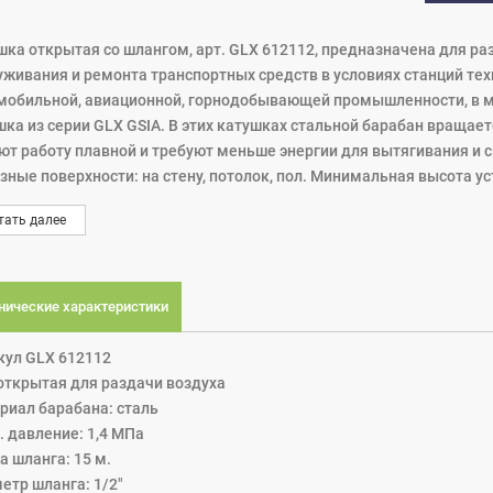
шка открытая со шлангом, арт. GLX 612112, предназначена для ра
уживания и ремонта транспортных средств в условиях станций тех
мобильной, авиационной, горнодобывающей промышленности, в мо
шка из серии GLX GSIA. В этих катушках стальной барабан враща
ют работу плавной и требуют меньше энергии для вытягивания и
зные поверхности: на стену, потолок, пол. Минимальная высота ус
шка оснащена пружинным приводом для автоматического сматы
тать далее
ации. Вытягивая шланг, при каждом обороте, дважды, можно зафи
нейшее вытягивание шланга освобождает защёлку храпового мех
матически под действием пружины.
атушке намотан шланг для раздачи воздуха 15 м. х 1/2", который 
нические характеристики
шку прикреплен шланг 1 м х 1/2”; вход/выход 1/2". Катушки для 
а, создают лучшую рабочую среду и повышают эффективность ра
кул GLX 612112
 открытая для раздачи воздуха
риал барабана: сталь
. давление: 1,4 МПа
а шланга: 15 м.
етр шланга: 1/2"