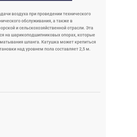
здачи воздуха при проведении технического
нического обслуживания, а также в
рской и сельскохозяйственной отрасли. Эта
ется на шарикоподшипниковых опорах, которые
 сматывания шланга. Катушка может крепиться
тановки над уровнем пола составляет 2,5 м.
вания шланга и храповым механизмом
ксировать его в сегменте храповика.
анизма, и шланг наматывается на катушку
выдерживает макс. давление 1,4 МПа, на входе в
раздачи воздуха позволяют улучшить условия
боты.