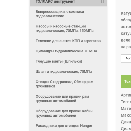
ГЭЛЛАКС инструмент
Выпрессовщики, съемники
Кату
гидравлические
обсл
Насосы и насосные станции
авто
гидравлические, 70МПа, 150МПа
кату
дела
Тележки для снятия КПП и агрегатов
на ра
Цилиндры гидравлические 70 МПа
Кату
Чи
фикс
Тянущие винты (Шпильки)
Даль
Шланги гидравлические, 70МПа
авто
На к
Тех
Стенды Сход-развал, Обмер рам
грузовиков
кату
труд
Арти
Оборудование для правки рам
грузовых автомобилей
Тип:
Мате
Оборудование для правки кабин
Макс
грузовых автомобилей
Длин
Расходники для стендов Hunger
Диам