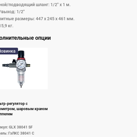
ной/подводящий шланг: 1/2" x 1 м.
/выход: 1/2"
ритные размеры: 447 х 245 х 461 мм.
15,9 кг.
олнительные опции
Новинка
ьтр-регулятор с
ометром, шаровым краном
иппелем
кул: GLX 38041 SF
ель: ГэЛКС 38041 С