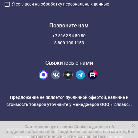
Я согласен на обработку
персональных данных
Позвоните нам
+7 8162 94 80 80
8 800 100 1153
Свяжитесь с нами
Предложение не является публичной офертой, наличие и
стоимость товаров уточняйте у менеджеров ООО «Гэллакс».
Сайт использует файлы Cookie и данные об
©2026 ООО "Гэллакс" -
профессиональное оборудование для
ip-адресе пользователя
. Продолжая пользоваться сайтом, Вы
автоматически с этим соглашаетесь.
сервиса грузовых автомобилей
. Все права защищены.