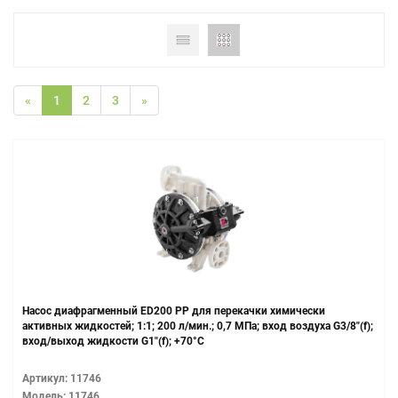
«
1
2
3
»
Насос диафрагменный ED200 PP для перекачки химически
активных жидкостей; 1:1; 200 л/мин.; 0,7 МПа; вход воздуха G3/8"(f);
вход/выход жидкости G1"(f); +70°С
Артикул: 11746
Модель: 11746