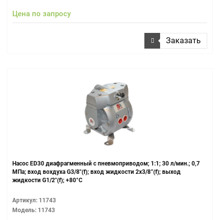
Цена по запросу
Заказать
Насос ED30 диафрагменный с пневмоприводом; 1:1; 30 л/мин.; 0,7
МПа; вход вохдуха G3/8"(f); вход жидкости 2x3/8”(f); выход
жидкости G1/2"(f); +80°С
Артикул: 11743
Модель: 11743