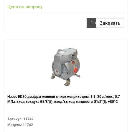
Цена по запросу
Заказать
Насос ED30 диафрагменный с пневмоприводом; 1:1; 30 л/мин.; 0,7
МПа; вход вохдуха G3/8"(f); вход/выход жидкости G1/2"(f), +80°С
Артикул: 11742
Модель: 11742