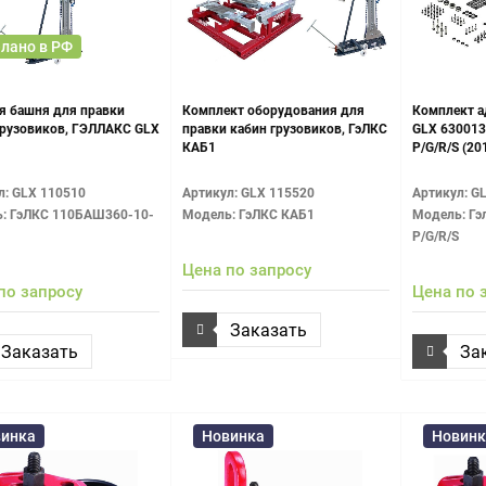
лано в РФ
я башня для правки
Комплект оборудования для
Комплект 
грузовиков, ГЭЛЛАКС GLX
правки кабин грузовиков, ГэЛКС
GLX 630013
КАБ1
P/G/R/S (20
л: GLX 110510
Артикул: GLX 115520
Артикул: G
: ГэЛКС 110БАШ360-10-
Модель: ГэЛКС КАБ1
Модель: Гэ
P/G/R/S
Цена по запросу
по запросу
Цена по 
Заказать
Заказать
За
инка
Новинка
Новинк