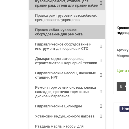
Кузовной ремонт, стапель для
правки рам, стенд для правки кабин
Правка рам грузовых автомобилей,
прицепов и полуприцепов
Кроншт
Правка кабин, кузовное
гидроц
оборудование для ремонта
Гидравлическое оборудование и
инструмент для сервиса и СТО
Артику
Модель
Домкраты для автосервиса,
строительства и карьерной техники
Цена 
Гидравлические насосы, насосные
станции, НРГ
Ремонт тормозных систем, клепка
накладок, проточка тормозных
дисков и барабанов
Гидравлические цилиндры
Нов
Установки индукционного нагрева
Раздача масла, насосы для