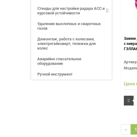
Стенды для настройки радара ACC и
курсовой устойчивости
Удаление выхлопных и сварочных
газов
Зажим 
Демонтаж, работа с колесами,
электрогайковерт, тележки для
с невр
колес
ГЭЛЛАК
Аварийно спасательное
Артику
оборудование
Модель
Ручной инструмент
Цена 
«
1