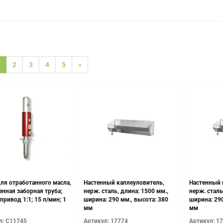
2
3
4
5
»
ля отработанного масла,
Настенный каплеуловитель,
Настенный 
енная заборная труба;
нерж. сталь, длина: 1500 мм.,
нерж. сталь
ривод 1:1; 15 л/мин; 1
ширина: 290 мм., высота: 380
ширина: 290
мм
мм
л: C11745
Артикул: 17774
Артикул: 1