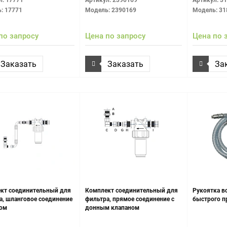
л: 17771
Артикул: 2390169
Артикул: 3
"меш" (размер ячейки ~ 0,6 мм²).
: 17771
Модель: 2390169
Модель: 31
по запросу
Цена по запросу
Цена по 
Заказать
Заказать
За
кт соединительный для
Комплект соединительный для
Рукоятка 
а, шланговое соединение
фильтра, прямое соединение с
быстрого п
сом
донным клапаном