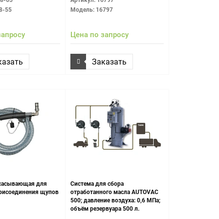
18-65
Артикул: 16797
8-55
Модель: 16797
запросу
Цена по запросу
казать
Заказать
всасывающая для
Система для сбора
рисоединения щупов
отработанного масла AUTOVAC
500; давление воздуха: 0,6 МПа;
объём резервуара 500 л.