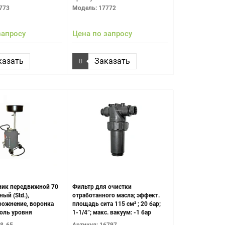
773
Модель: 17772
запросу
Цена по запросу
казать
Заказать
ник передвижной 70
Фильтр для очистки
ный (Std.),
отработанного масла; эффект.
ожнение, воронка
площадь сита 115 cм² ; 20 бар;
роль уровня
1-1/4”; макс. вакуум: -1 бар
(100% вакуум); +80°C