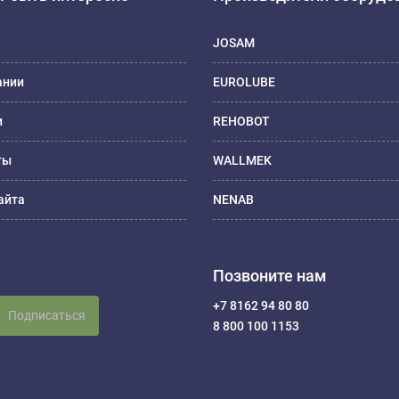
JOSAM
ании
EUROLUBE
и
REHOBOT
ты
WALLMEK
айта
NENAB
Позвоните нам
+7 8162 94 80 80
Подписаться
8 800 100 1153