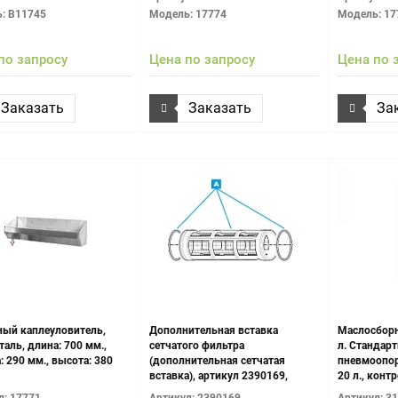
: B11745
Модель: 17774
Модель: 17
по запросу
Цена по запросу
Цена по 
Заказать
Заказать
За
ный каплеуловитель,
Дополнительная вставка
Маслосбор
таль, длина: 700 мм.,
сетчатого фильтра
л. Стандарт
 290 мм., высота: 380
(дополнительная сетчатая
пневмоопор
вставка), артикул 2390169,
20 л., конт
размер пропускаемых частиц 32