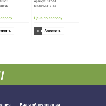
188595
Артикул: 317-54
88595
Модель: 317-54
запросу
Цена по запросу
казать
Заказать
вания
Виды оборудования