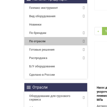
Гэллакс инструмент
Вид оборудования
Новинки
«
1
По брендам
По отрасли
Готовые решения
Распродажа
Б/У оборудование
Сделано в России
Отрасли
Насос д
укороч
Оборудование для грузового
пневмоп
сервиса
МПа
Артику