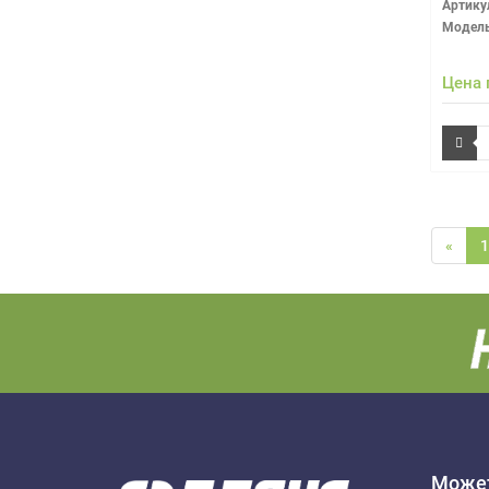
Артику
Модель
Цена 
«
1
Может