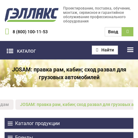
Проектирование, поставка, обучение,
монтаж, сервисное и гарантийное
обслуживание профессионального
оборудования
8 (800) 100-11-53
Вход
Найти
КАТАЛОГ
JOSAM: правка рам, кабин; сход развал для
грузовых автомобилей
ндам
JOSAM: правка рам, кабин; сход развал для грузовых а
Каталог продукции
Бренды