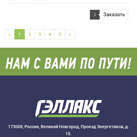
Заказать
«
1
2
3
4
5
»
173008, Россия, Великий Новгород, Проезд Энергетиков, д.
10.