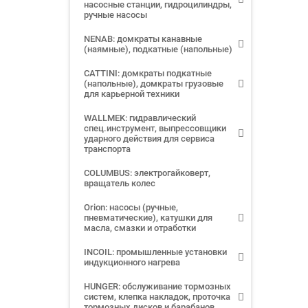
насосные станции, гидроцилиндры,
ручные насосы
NENAB: домкраты канавные
(наямные), подкатные (напольные)
CATTINI: домкраты подкатные
(напольные), домкраты грузовые
для карьерной техники
WALLMEK: гидравлический
спец.инструмент, выпрессовщики
ударного действия для сервиса
транспорта
COLUMBUS: электрогайковерт,
вращатель колес
Orion: насосы (ручные,
пневматические), катушки для
масла, смазки и отработки
INCOIL: промышленные установки
индукционного нагрева
HUNGER: обслуживание тормозных
систем, клепка накладок, проточка
тормозных дисков и барабанов