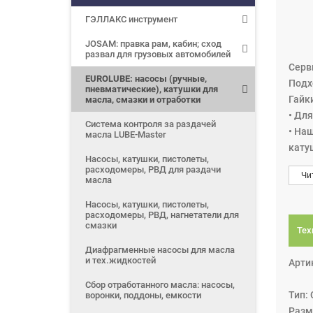
ГЭЛЛАКС инструмент
JOSAM: правка рам, кабин; сход
развал для грузовых автомобилей
Серв
EUROLUBE: насосы (ручные,
Подхо
пневматические), катушки для
Гайк
масла, смазки и отработки
• Дл
Система контроля за раздачей
• На
масла LUBE-Master
кату
Насосы, катушки, пистолеты,
• Вс
расходомеры, РВД для раздачи
Чи
масла
Насосы, катушки, пистолеты,
расходомеры, РВД, нагнетатели для
смазки
Тех
Диафрагменные насосы для масла
и тех.жидкостей
Арти
Сбор отработанного масла: насосы,
Тип:
воронки, поддоны, емкости
Разме