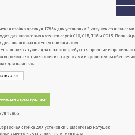
исная стойка артикул 17866 для установки 3 катушек со шлангами
дит для шланговых катушек серий S10, S15, T15 и СС15. Полный разм
и для шланговых катушек прилагаются.
я установки катушек для шлангов требуются прочные и правильн
ши сервисные стойки, стойки с катушками и кронштейны обеспеч
шек для шлангов.
е модели являются прочными конструкциями и очень легко монтир
тать далее
нические характеристики
кул 17866
 Сервисная стойка для установки 3 шланговых катушек;
ры: высота 2,25 м.x шир. 1,2 м. x гл 0,4 м.