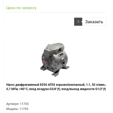
Цена по запросу
Заказать
Насос диафрагменный ЕD50 ATEX взрывобезопасный; 1:1, 50 л/мин.;
0,7 МПа; +80°С; вход воздуха G3/8"(f); вход/выход жидкости G1/2"(f)
Артикул: 11755
Модель: 11755