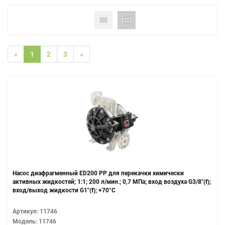
«
1
2
3
»
Насос диафрагменный ED200 PP для перекачки химически
активных жидкостей; 1:1; 200 л/мин.; 0,7 МПа; вход воздуха G3/8"(f);
вход/выход жидкости G1"(f); +70°С
Артикул: 11746
Модель: 11746