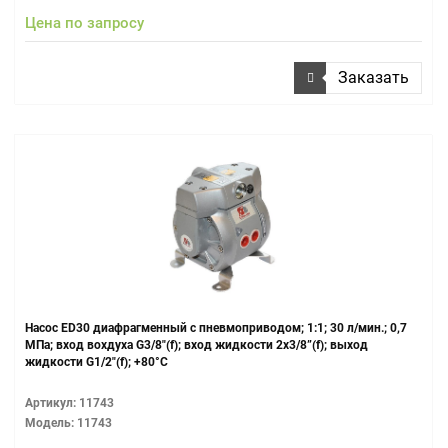
Цена по запросу
Заказать
Насос ED30 диафрагменный с пневмоприводом; 1:1; 30 л/мин.; 0,7
МПа; вход вохдуха G3/8"(f); вход жидкости 2x3/8”(f); выход
жидкости G1/2"(f); +80°С
Артикул: 11743
Модель: 11743