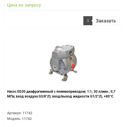
Цена по запросу
Заказать
Насос ED30 диафрагменный с пневмоприводом; 1:1; 30 л/мин.; 0,7
МПа; вход вохдуха G3/8"(f); вход/выход жидкости G1/2"(f), +80°С
Артикул: 11742
Модель: 11742