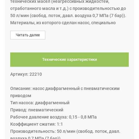
технических масел (неагрессивных жидкостей,
отработанного масла и т.д.) с производительностью до
50 л/мин (свобод. поток, давл. воздуха 0,7 МПа (7 бар)).
Материалы, из которого сделан насос, специально
подобраны для работы с маслами. Для настенного или
Читать далее
напольного монтажа. Насос предназначен для создания
максимального вакуума.
Технические характеристики
Артикул: 22210
Описание: насос диафрагменный с пневматическим
приводом
Тип насоса: диафрагменный
Привод: пневматический
Рабочее давление воздуха: 0,15 - 0,8 МПа
Коэффициент сжатия: 1:1
Производительность: 50 л/мин (свобод. поток, давл.
воздуха 0,7 МПа (7 бар))