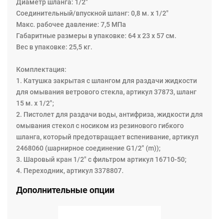
Диаметр шланга: 1/2"
вытягивание шланга освобождает защёлку храпового
Соединительный/впускной шланг: 0,8 м. х 1/2"
механизма, и шланг наматывается на катушку
Maкс. рабочее давление: 7,5 МПа
автоматически под действием пружины.
Габаритные размеры в упаковке: 64 х 23 х 57 см.
На катушке намотан шланг 15 м. х 1/2", который
Вес в упаковке: 25,5 кг.
выдерживает макс. давление 7,5 МПа, на входе в
катушку прикреплен шланг 0,8 м х 1/2”. В комплект
Комплектация:
также входит Пистолет для раздачи воды, антифриза,
1. Катушка закрытая с шлангом для раздачи жидкости
жидкости для омывания стекол с носиком из
для омывания ветрового стекла, артикул 37873, шланг
резинового гибкого шланга, который предотвращает
15 м. х 1/2";
вспенивание, артикул 2468060 (шарнирное соединение
2. Пистолет для раздачи воды, антифриза, жидкости для
G1/2" (m)).
омывания стекол с носиком из резинового гибкого
шланга, который предотвращает вспенивание, артикул
Катушки Eurolube для раздачи жидкости позволяют
2468060 (шарнирное соединение G1/2" (m));
улучшить условия труда, создают лучшую рабочую
3. Шаровый кран 1/2" с фильтром артикул 16710-50;
среду и повышают эффективность работы.
4. Переходник, артикул 3378807.
Дополнительные опции