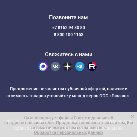
Позвоните нам
+7 8162 94 80 80
8 800 100 1153
Свяжитесь с нами
Предложение не является публичной офертой, наличие и
стоимость товаров уточняйте у менеджеров ООО «Гэллакс».
Сайт использует файлы Cookie и данные об
©2026 ООО "Гэллакс" -
профессиональное оборудование для
ip-адресе пользователя
. Продолжая пользоваться сайтом, Вы
автоматически с этим соглашаетесь.
сервиса грузовых автомобилей
. Все права защищены.
Обработка персональных данных