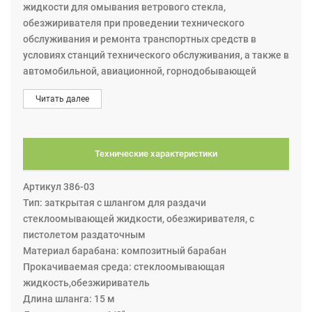
жидкости для омывания ветрового стекла,
обезжиривателя при проведении технического
обслуживания и ремонта транспортных средств в
условиях станций технического обслуживания, а также в
автомобильной, авиационной, горнодобывающей
промышленности, в морской и сельскохозяйственной
Читать далее
отрасли. Эта катушка из новой серии CC15. Корпус
катушки изготовлен из стали с порошковым покрытием,
внутри которого закреплен композитный барабан. В
этих катушках барабан вращается на
Технические характеристики
шарикоподшипниковых опорах, которые делают работу
плавной и требуют меньше энергии для вытягивания и
Артикул 386-03
сматывания шланга. Катушка может крепиться на
Тип: заткрытая с шлангом для раздачи
разные поверхности: на стену, потолок, пол. Катушка
стеклоомывающей жидкости, обезжиривателя, с
оснащена пружинным приводом для автоматического
пистолетом раздаточным
сматывания шланга и храповым механизмом фиксации.
Материал барабана: композитный барабан
Вытягивая шланг, при каждом обороте можно
Прокачиваемая среда: стеклоомывающая
зафиксировать его в сегменте храповика (Шланг можно
жидкость,обезжириватель
размотать до нужной длины и зафиксировать с
Длина шланга: 15 м
помощью храпового механизма). Дальнейшее