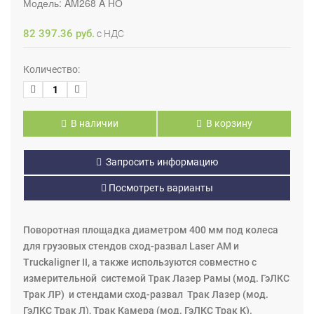
Модель:
AM268 A НО
82 397.36 руб.
с НДС
Количество:
В наличии
В корзину
Запросить информацию
Посмотреть варианты
Поворотная площадка диаметром 400 мм под колеса
для грузовых стендов сход-развал Laser AM и
Truckaligner II, а также используются совместно с
измерительной системой Трак Лазер Рамы (мод. ГэЛКС
Трак ЛР) и стендами сход-развал Трак Лазер (мод.
ГэЛКС Трак Л), Трак Камера (мод. ГэЛКС Трак К).