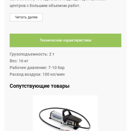
центров с большим объемом работ.
Внутри домкрата находится телескопический
Читать далее
стабилизатор, который позволяет безопасно
осуществить подъём транспортного средства.
Снабжен предохранительным клапаном от перегрузки.
Благодаря клапану принудительного сжатия позволяет
Технические характеристики
работать с автомобилями, дорожный просвет которых
менее 250 мм.
Грузоподъемность: 2 т
Опорна тележа оснащена дополнительными
Вес: 16 кг
колёсиками, что позволяет легко перемещать домкрат
Рабочее давление: 7-10 бар
относительно транспортного средства
Расход воздуха: 100 нл/мин
Сопутствующие товары