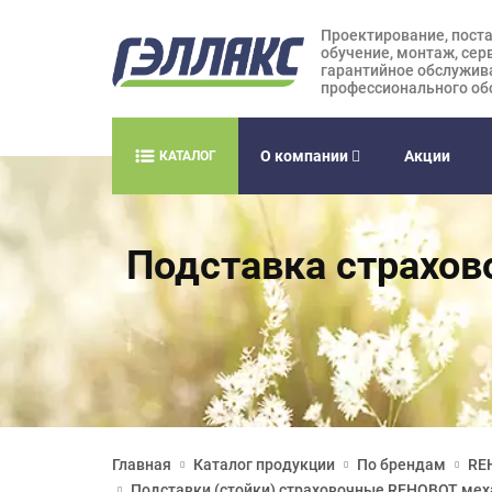
Проектирование, поста
обучение, монтаж, сер
гарантийное обслужив
профессионального об
О компании
Акции
КАТАЛОГ
Подставка страхово
Главная
Каталог продукции
По брендам
RE
Подставки (стойки) страховочные REHOBOT ме