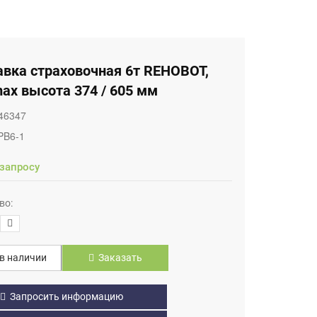
авка страховочная 6т REHOBOT,
max высота 374 / 605 мм
46347
PB6-1
 запросу
во:
в наличии
Заказать
Запросить информацию