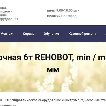
вка,
пн-пт 9:00-18:00 мск
висное и
ание
Великий Новгород
орудования
Монтаж
Сервис
Обучение
Кузовной ремонт
чная 6т REHOBOT, min / m
мм
HOBOT: гидравлическое оборудование и инструмент, насосные ста
ханические