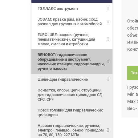
ГЭЛЛАКС инструмент
JOSAM: правка рам, кабин; сход
Стой
развал для грузовых автомобилей
обес
EUROLUBE: насосы (ручные,
объе
пневматические), катушки для
Имею
масла, смазки и отработки
Конс
REHOBOT: гидравлическое
оборудование и инструмент,
насосные станции, гидроцилиндры,
ручные насосы
Тех
Цилиндры гидравлические
Грузо
Оснастка, опоры, цепи, струбцины
Min в
для гидравлических цилиндров CF,
CFC, CPF
Max в
Вес - 
Пресс головки для гидравлических
цилиндров
Насосы гидравлические, ручным,
электро-, пневмо-, бензо- приводом
на 70, 80, 150, 227 МПа