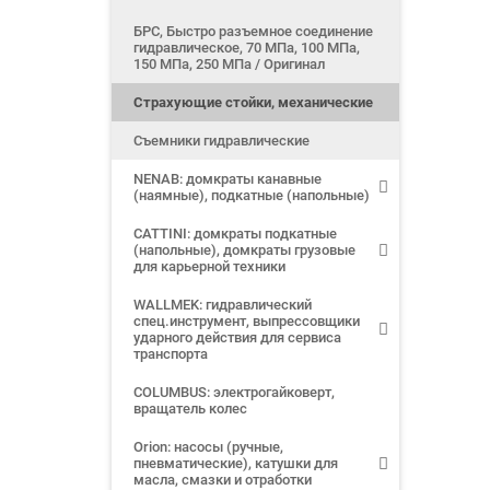
БРС, Быстро разъемное соединение
гидравлическое, 70 МПа, 100 МПа,
150 МПа, 250 МПа / Оригинал
Страхующие стойки, механические
Съемники гидравлические
NENAB: домкраты канавные
(наямные), подкатные (напольные)
CATTINI: домкраты подкатные
(напольные), домкраты грузовые
для карьерной техники
WALLMEK: гидравлический
спец.инструмент, выпрессовщики
ударного действия для сервиса
транспорта
COLUMBUS: электрогайковерт,
вращатель колес
Orion: насосы (ручные,
пневматические), катушки для
масла, смазки и отработки