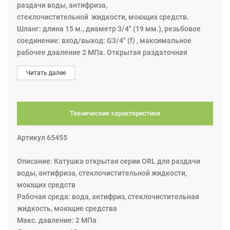
раздачи воды, антифриза,
стеклочистительной жидкости, моющих средств.
Шланг: длина 15 м., диаметр 3/4" (19 мм.), резьбовое
соединение: вход/выход: G3/4" (f) , максимальное
рабочее давление 2 МПа. Открытая раздаточная
катушка для тяжёлых режимов эксплуатации с шлангом
Читать далее
с запрессованными соединительными
муфтами.Предназначена для раздачи раздачи воды,
антифриза, стеклочистительной жидкости, моющих
средств . Перемотка шланга достигается за счёт
Технические характеристики
стальной пружины, встроенной в барабан. Желаемая
длина шланга блокируется с помощью автоматического
Артикул 65455
запирающего устройства и деблокируется, если
вытянуть шланг на короткое расстояние. Всегда
Описание: Катушка открытая серии ORL для раздачи
держите шланг при перемотке, чтобы избежать
воды, антифриза, стеклочистительной жидкости,
повреждений, травм людей или окружающих
моющих средств
предметов. Резиновый маслостойкий шланг со
Рабочая среда: вода, антифриз, стеклочистительная
стальной оплёткой.
жидкость, моющие средства
Макс. давление: 2 МПа