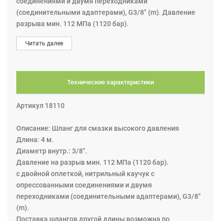
соединениями и двумя переходниками
(соединительными адаптерами), G3/8" (m). Давление
разрыва мин. 112 МПа (1120 бар).
Поставка шлангов другой длины возможна по
Читать далее
специальному заказу.
Технические характеристики
Артикул 18110
Описание: Шланг для смазки высокого давления
Длина: 4 м.
Диаметр внутр.: 3/8".
Давление на разрыв мин. 112 МПа (1120 бар).
с двойной оплеткой, нитрильный каучук с
опрессованными соединениями и двумя
переходниками (соединительными адаптерами), G3/8"
(m).
Поставка шлангов другой длины возможна по