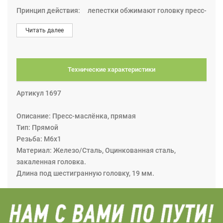
Принцип действия: лепестки обжимают головку пресс-
маслёнки, уплотнение металлическое (на некоторых
Читать далее
моделях резиновое). После завершения процесса
смазки наконечник скручивается с пресс-масленки.
Технические характеристики
Артикул 1697
Описание: Пресс-маслёнка, прямая
Тип: Прямой
Резьба: M6x1
Материал: Железо/Сталь, Оцинкованная сталь,
закаленная головка.
Длина под шестигранную головку, 19 мм.