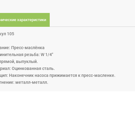
нические характеристики
кул 105
ание: Пресс-маслёнка
инительная резьба: W 1/4"
 прямой, выпуклый.
риал: Оцинкованная сталь.
цип: Наконечник насоса прижимается к пресс-масленке.
тнение: металл-металл.