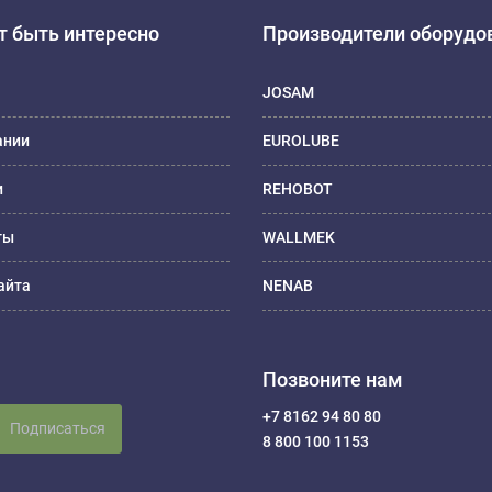
 быть интересно
Производители оборудо
JOSAM
ании
EUROLUBE
и
REHOBOT
ты
WALLMEK
айта
NENAB
Позвоните нам
+7 8162 94 80 80
Подписаться
8 800 100 1153