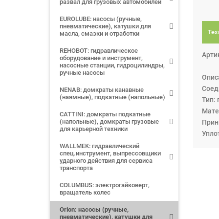
развал для грузовых автомобилей
EUROLUBE: насосы (ручные,
пневматические), катушки для
Тех
масла, смазки и отработки
REHOBOT: гидравлическое
Арти
оборудование и инструмент,
насосные станции, гидроцилиндры,
ручные насосы
Опис
Соед
NENAB: домкраты канавные
(наямные), подкатные (напольные)
Тип:
Мате
CATTINI: домкраты подкатные
(напольные), домкраты грузовые
Прин
для карьерной техники
Упло
WALLMEK: гидравлический
спец.инструмент, выпрессовщики
ударного действия для сервиса
транспорта
COLUMBUS: электрогайковерт,
вращатель колес
Orion: насосы (ручные,
пневматические), катушки для