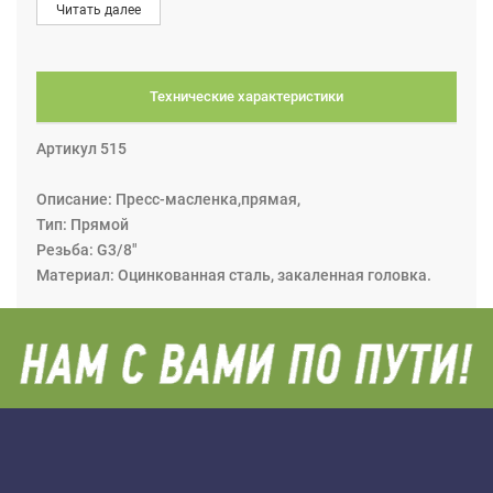
Читать далее
моделях резиновое). После завершения процесса
смазки наконечник скручивается с пресс-масленки.
Технические характеристики
Артикул 515
Описание: Пресс-масленка,прямая,
Тип: Прямой
Резьба: G3/8"
Материал: Оцинкованная сталь, закаленная головка.