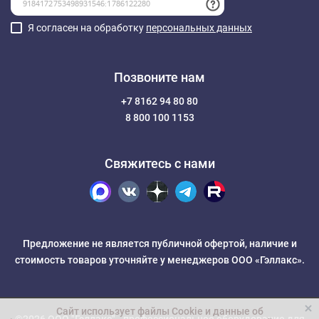
Я согласен на обработку
персональных данных
Позвоните нам
+7 8162 94 80 80
8 800 100 1153
Свяжитесь с нами
Предложение не является публичной офертой, наличие и
стоимость товаров уточняйте у менеджеров ООО «Гэллакс».
Сайт использует файлы Cookie и данные об
©2026 ООО "Гэллакс" -
профессиональное оборудование для