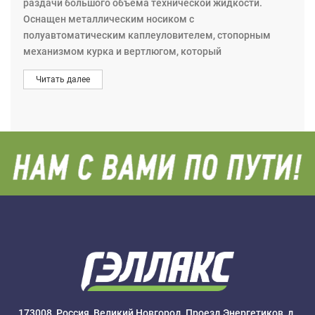
раздачи большого объема технической жидкости.
Оснащен металлическим носиком с
полуавтоматическим каплеуловителем, стопорным
механизмом курка и вертлюгом, который
предотвращает скручивание шланга. Максимальное
Читать далее
давление: 10,5 MПa(100 бар). Вход G3/4”(f).
173008, Россия, Великий Новгород, Проезд Энергетиков, д.