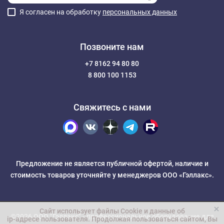
Я согласен на обработку
персональных данных
Позвоните нам
+7 8162 94 80 80
8 800 100 1153
Свяжитесь с нами
Предложение не является публичной офертой, наличие и
стоимость товаров уточняйте у менеджеров ООО «Гэллакс».
Сайт использует файлы Cookie и данные об
©2026 ООО "Гэллакс" -
профессиональное оборудование для
ip-адресе пользователя
. Продолжая пользоваться сайтом, Вы