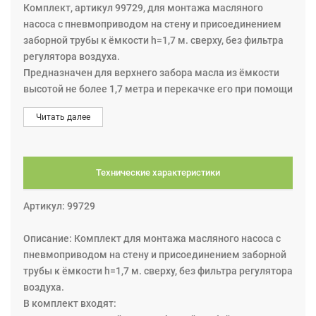
Комплект, артикул 99729, для монтажа масляного
насоса с пневмоприводом на стену и присоединением
заборной трубы к ёмкости h=1,7 м. сверху, без фильтра
регулятора воздуха.
Предназначен для верхнего забора масла из ёмкости
высотой не более 1,7 метра и перекачке его при помощи
насоса по магистральному трубопроводу. Подходит для
Читать далее
насосов: 22800, 22810, 22750, 22760, 22780.
В комплект входят:
1. шланг всасывающий 2 м. с заборной трубой 1,7 м. арт.
28311;
Технические характеристики
2. шланг напорный 1,5 м. х 3/4", арт. 28079;
3. шланг воздушный 1,5 м. х1/4" арт. 48001 с БРС
Артикул: 99729
соединением;
4. кронштейн для крепления пневматического насоса на
Описание: Комплект для монтажа масляного насоса с
стену, арт. 28524.
пневмоприводом на стену и присоединением заборной
трубы к ёмкости h=1,7 м. сверху, без фильтра регулятора
Насос не входит в комплект.
воздуха.
В комплект входят: