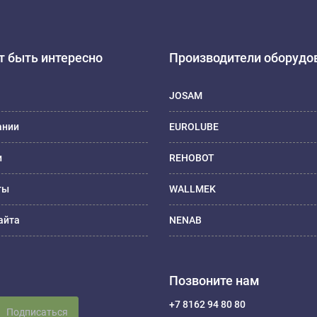
 быть интересно
Производители оборудо
JOSAM
ании
EUROLUBE
и
REHOBOT
ты
WALLMEK
айта
NENAB
Позвоните нам
+7 8162 94 80 80
Подписаться