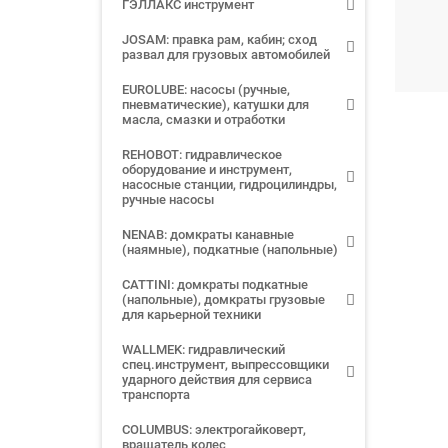
ГЭЛЛАКС инструмент
JOSAM: правка рам, кабин; сход
развал для грузовых автомобилей
EUROLUBE: насосы (ручные,
пневматические), катушки для
масла, смазки и отработки
REHOBOT: гидравлическое
оборудование и инструмент,
насосные станции, гидроцилиндры,
ручные насосы
NENAB: домкраты канавные
(наямные), подкатные (напольные)
CATTINI: домкраты подкатные
(напольные), домкраты грузовые
для карьерной техники
WALLMEK: гидравлический
спец.инструмент, выпрессовщики
ударного действия для сервиса
транспорта
COLUMBUS: электрогайковерт,
вращатель колес