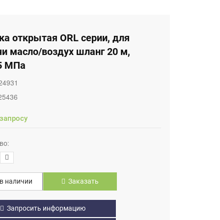
ка открытая ORL серии, для
и масло/воздух шланг 20 м,
,5 МПа
24931
25436
 запросу
во:
в наличии
Заказать
Запросить информацию