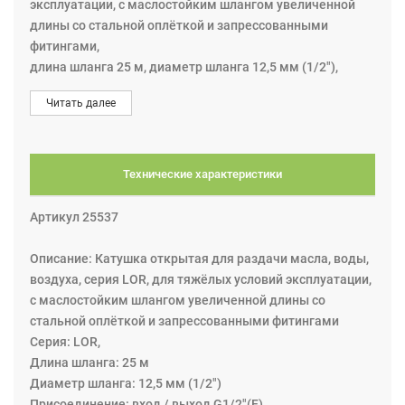
эксплуатации, с маслостойким шлангом увеличенной
длины со стальной оплёткой и запрессованными
фитингами,
длина шланга 25 м, диаметр шланга 12,5 мм (1/2"),
присоединение: вход / выход: G1/2"(F), макс. рабочее
Читать далее
давление 6 МПа (60 бар).
Технические характеристики
Артикул 25537
Описание: Катушка открытая для раздачи масла, воды,
воздуха, серия LOR, для тяжёлых условий эксплуатации,
с маслостойким шлангом увеличенной длины со
стальной оплёткой и запрессованными фитингами
Серия: LOR,
Длина шланга: 25 м
Диаметр шланга: 12,5 мм (1/2")
Присоединение: вход / выход G1/2"(F)