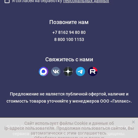
Я согласен на обработку
персональных данных
Позвоните нам
+7 8162 94 80 80
8 800 100 1153
Свяжитесь с нами
Предложение не является публичной офертой, наличие и
стоимость товаров уточняйте у менеджеров ООО «Гэллакс».
Сайт использует файлы Cookie и данные об
©2026 ООО "Гэллакс" -
профессиональное оборудование для
ip-адресе пользователя
. Продолжая пользоваться сайтом, Вы
автоматически с этим соглашаетесь.
сервиса грузовых автомобилей
. Все права защищены.