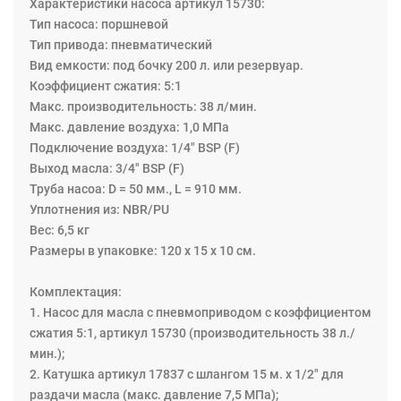
Характеристики насоса артикул 15730:
используется цепь. Тележка оснащена пластиной для
Тип насоса: поршневой
стационарного крепления насоса.). Эти комплекты
Тип привода: пневматический
передвижных маслораздатчиков разработаны для
Вид емкости: под бочку 200 л. или резервуар.
удовлетворения любых потребностей эффективной
Коэффициент сжатия: 5:1
раздачи, основанной на бесшумных и безотказных
Макс. производительность: 38 л/мин.
насосах 3:1 двойного действия. Подходят для
Макс. давление воздуха: 1,0 МПа
проведения ремонта и обслуживания техники в
Подключение воздуха: 1/4" BSP (F)
промышленности, в отраслях: автомобильной, морской,
Выход масла: 3/4" BSP (F)
сельскохозяйственной, авиационной и
Труба насоа: D = 50 мм., L = 910 мм.
горнодобывающей. Оборудование может
Уплотнения из: NBR/PU
использоваться как в сервисных мастерских, так и на
Вес: 6,5 кг
производстве. Обеспечивает удобную организацию
Размеры в упаковке: 120 х 15 х 10 см.
рабочего места, чистоту и порядок при работе и
хранении.
Комплектация:
1. Насос для масла с пневмоприводом c коэффициентом
сжатия 5:1, артикул 15730 (производительность 38 л./
мин.);
2. Катушка артикул 17837 с шлангом 15 м. х 1/2" для
раздачи масла (макс. давление 7,5 МПа);