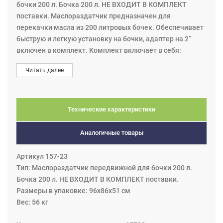
бочки 200 л. Бочка 200 л. НЕ ВХОДИТ В КОМПЛЕКТ
поставки. Маслораздатчик предназначен для
перекачки масла из 200 литровых бочек. Обеспечивает
быструю и легкую установку на бочки, адаптер на 2”
включен в комплект. Комплект включает в себя:
поршневой насос с пневмоприводом c коэффициентом
Читать далее
сжатия 5:1 для масла, артикул 15730,
производительность 38 л./мин., макс. давл. возд. 1,0
МПа; катушка артикул 17837 с шлангом 15 м. х 1/2" для
раздачи масла (макс. давление 7,5 МПа); кронштейн
Технические характеристики
для шланговой катушки артикул 1357213; пистолет
маслораздаточный повышенной производительности с
Аналогичные товары
жёстким носиком 45° с автоматическим
каплеуловителем, артикул 16724; шланг
Артикул 157-23
соединительный 1,5 м. x 1/2” артикул 1278261; тележка
Тип: Маслораздатчик передвижной для бочки 200 л.
усиленная большой грузоподъёмности артикул 26757
Бочка 200 л. НЕ ВХОДИТ В КОМПЛЕКТ поставки.
для транспортировки 200 л. бочек (Тележка оснащена
Размеры в упаковке: 96х86х51 см
двумя пневматическими колесами ø 260 мм на
Вес: 56 кг
подшипниках и одним поворотным колесом ø 150 мм с
тормозом. Для дополнительной фиксации бочки