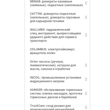
NENAB: домкраты канавные
(наямные), подкатные (напольные)
CATTINI: домкраты подкатные
(напольные), домкраты грузовые
для карьерной техники
WALLMEK: гидравлический
спец.инструмент, выпрессовщики
ударного действия для сервиса
транспорта
COLUMBUS: электрогайковерт,
вращатель колес
Orion: насосы (ручные,
пневматические), катушки для
масла, смазки и отработки
INCOIL: промышленные установки
индукционного нагрева
HUNGER: обслуживание тормозных
систем, клепка накладок, проточка
тормозных дисков и барабанов
TruckCam: сход-развал для
производителей автомобилей