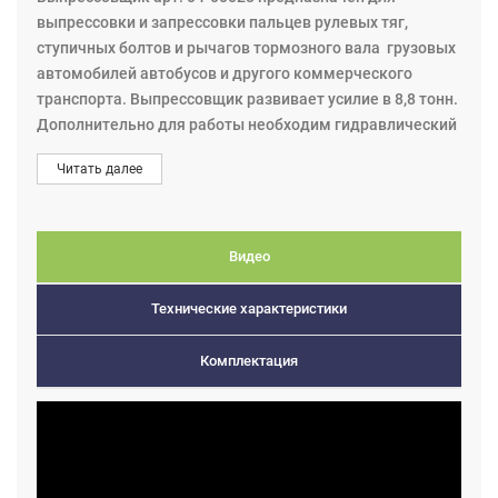
выпрессовки и запрессовки пальцев рулевых тяг,
ступичных болтов и рычагов тормозного вала грузовых
автомобилей автобусов и другого коммерческого
транспорта. Выпрессовщик развивает усилие в 8,8 тонн.
Дополнительно для работы необходим гидравлический
насос с давлением до 70 МПа, с ручным, электрическим
Читать далее
или пневматическим приводом.
Видео
Технические характеристики
Комплектация