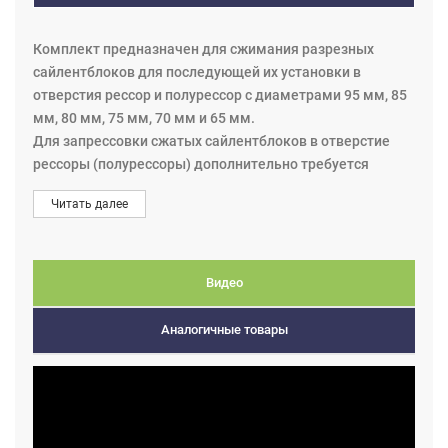
Комплект предназначен для сжимания разрезных
сайлентблоков для последующей их установки в
отверстия рессор и полурессор с диаметрами 95 мм, 85
мм, 80 мм, 75 мм, 70 мм и 65 мм.
Для запрессовки сжатых сайлентблоков в отверстие
рессоры (полурессоры) дополнительно требуется
комплект выпрессовщика EBH26 (REHOBOT) или
Читать далее
комплект гидроцилиндра 03-0028 на 32 т с оснасткой
арт. 03-00038 и 03-00009.
Принцип работы: в зажим 03-00037-001
устанавливаются вкладыши необходимого диаметра,
Видео
внутрь вкладышей устанавливается разрезной
сайлентблок, весь комплект в сборе сжимается в тисках
Аналогичные товары
до тех пор, пока не совместятся отверстия, в которые
вставляется стопорный штифт.
В этом комплекте нельзя использовать хрупкие болты
или резьбы!
Детали в комплекте: