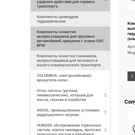
ударного действия для сервиса
транспорта
Комплекты цилиндров
гидравлических
Ком
вып
Комплекты оснастки
гидр
выпрессовщиков для грузовых
(ко
автомобилей, прицепов с осями SAF,
пост
BPW
Арт
Мод
Комплекты оснастки съемников,
выпрессовщиков для легкового и
малого коммерческого транспорта
COLUMBUS: электрогайковерт,
вращатель колес
Orion: насосы (ручные,
пневматические), катушки для
масла, смазки и отработки
Соп
INCOIL: промышленные установки
индукционного нагрева
HUNGER: обслуживание тормозных
систем, клепка накладок, проточка
тормозных дисков и барабанов