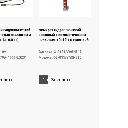
ой гидравлический
Домкрат гидравлический
чатый с шлангом и
канавный с пневматическим
 1л, 6,6 кг)
приводом. г/п 15 т c тележкой
9109
Артикул: 3-2151/VAGN815
70A-1000/LS201
Модель: GL-815/VAGN815
казать
Заказать