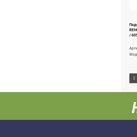
Подс
REHO
/ 60
Арти
Мод