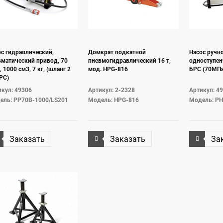
с гидравлический,
Домкрат подкатной
Насос ручн
вматический привод, 70
пневмогидравлический 16 т,
одноступен
 1000 см3, 7 кг, (шланг 2
мод. HPG-816
БРС (70МПа,
РС)
кул: 49306
Артикул: 2-2328
Артикул: 4
ель: PP70B-1000/LS201
Модель: HPG-816
Модель: PH
Заказать
Заказать
За