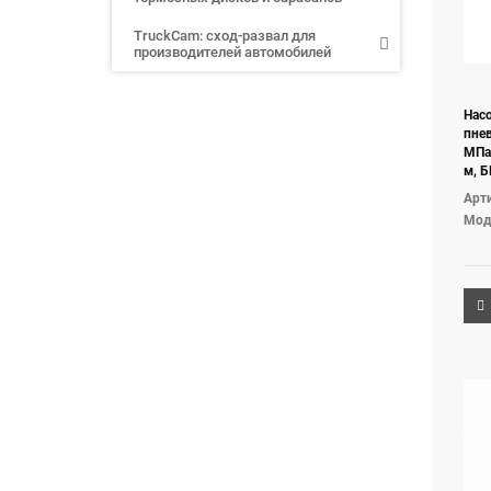
TruckCam: сход-развал для
производителей автомобилей
Насо
пне
МПа,
м, Б
Арти
Мод