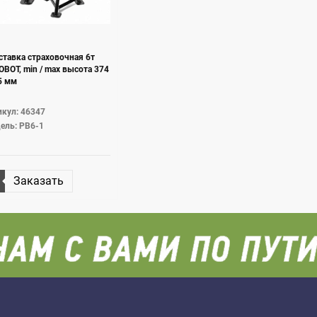
тавка страховочная 6т
BOT, min / max высота 374
5 мм
кул: 46347
ель: PB6-1
Заказать