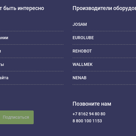
 быть интересно
Производители оборудо
JOSAM
ании
EUROLUBE
и
REHOBOT
ты
WALLMEK
айта
NENAB
Позвоните нам
+7 8162 94 80 80
Подписаться
8 800 100 1153