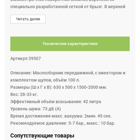
специально разработанной сеткой от брызг. В верхней
части контейнера установлен поддон для
Читать далее
инструментов, шайб, масляных пробок и т. д. В
основании предусмотрен специальный держатель для
выпускного шланга. Размеры (Ш х Г х В) 630 x 500 x
1500-2000 мм., вес 28-33 кг., Эффективный объём
Технические характеристики
всасывания 42 литра, Уровень шума 73 дБ (A), Время
достижения макс. вакуума 2мин. 45 сек.
Артикул 39507
Рекомендуемое давление составляет 5-7 бар., макс. 10
бар.
Описание: Маслосборник передвижной, с эжектором и
комплектом щупов, объём 100 л.
Размеры (Ш х Г х В): 630 x 500 x 1500-2000 мм.
Вес: 28-33 кг.
Эффективный объём всасывания: 42 литра
Уровень шума: 73 дБ (A)
Время достижения макс. вакуума: 2мин. 45 сек.
Рекомендуемое давление: 5-7 бар., макс.: 10 бар.
Сопутствующие товары