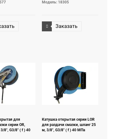
577
Модель: 18305
казать
Заказать
крытая для
Катушка открытая серии LOR
азки серии OR,
для раздачи смазки, шланг 25
/8", G3/8" ( f ) 40
м, 3/8", G3/8" ( f ) 40 МПа