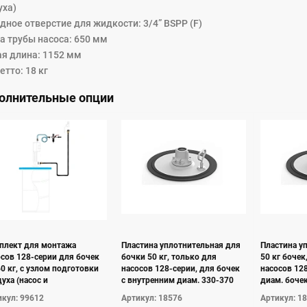
уха)
дное отверстие для жидкости: 3/4” BSPP (F)
а трубы насоса: 650 мм
я длина: 1152 мм
етто: 18 кг
олнительные опции
плект для монтажа
Пластина уплотнительная для
Пластина у
сов 128-серии для бочек
бочки 50 кг, только для
50 кг бочек
0 кг, с узлом подготовки
насосов 128-серии, для бочек
насосов 12
уха (насос и
с внутренним диам. 330-370
диам. боче
отнительная мембрана в
мм
кул: 99612
Артикул: 18576
Артикул: 1
лект не входят)