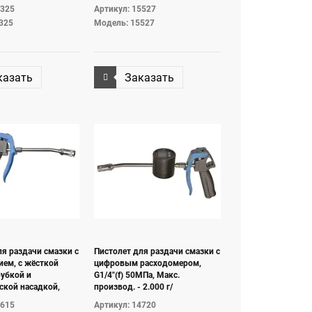
5325
Артикул: 15527
325
Модель: 15527
казать
Заказать
ля раздачи смазки с
Пистолет для раздачи смазки с
ием, с жёсткой
цифровым расходомером,
рубкой и
G1/4"(f) 50МПа, Макс.
ской насадкой,
производ. - 2.000 г/
50МПа¶
мин.Погрешность +/- 2 %.
4615
Артикул: 14720