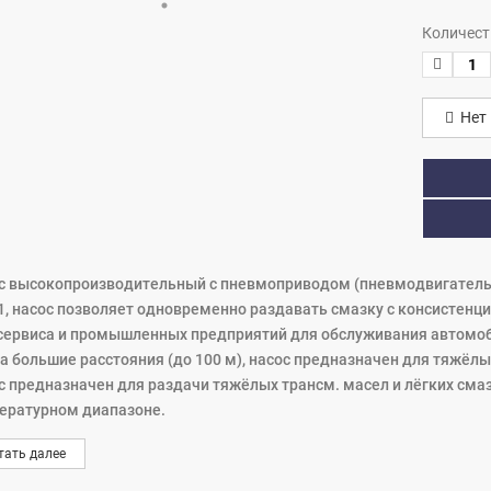
Количест
Нет 
с высокопроизводительный с пневмоприводом (пневмодвигатель 4 
1, насос позволяет одновременно раздавать смазку с консистенцие
сервиса и промышленных предприятий для обслуживания автомоб
на большие расстояния (до 100 м), насос предназначен для тяжёл
с предназначен для раздачи тяжёлых трансм. масел и лёгких смаз
ературном диапазоне.
с монтируется непосредственно на бочке.
тать далее
с включает в себя комплект из двух рукояток, установленных на 
уживания насоса.