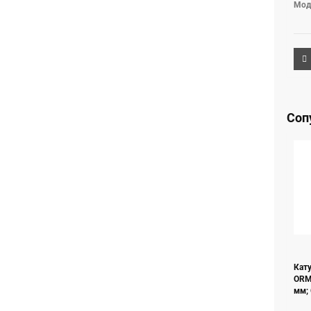
Мод
Соп
Кат
ORМ
мм; 