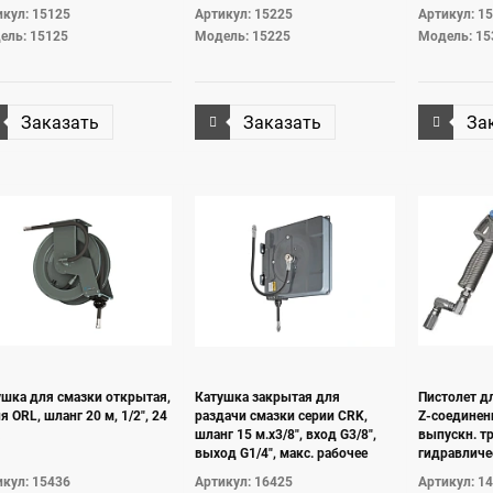
кул: 15125
Артикул: 15225
Артикул: 1
ель: 15125
Модель: 15225
Модель: 15
Заказать
Заказать
За
ушка для смазки открытая,
Катушка закрытая для
Пистолет д
я ORL, шланг 20 м, 1/2", 24
раздачи смазки серии CRK,
Z-соединен
шланг 15 м.х3/8", вход G3/8",
выпускн. т
выход G1/4", макс. рабочее
гидравличе
давление 40 МПа
G1/4''( f ), 
кул: 15436
Артикул: 16425
Артикул: 1