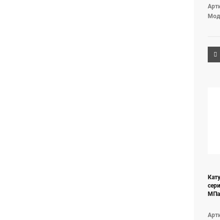
Арти
Мод
Кат
сери
МПа
Арти