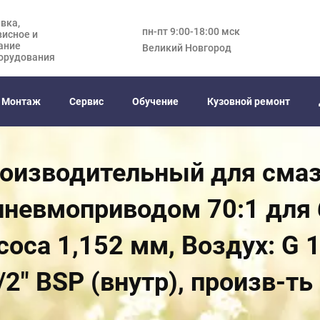
вка,
пн-пт 9:00-18:00 мск
висное и
ание
Великий Новгород
орудования
Монтаж
Сервис
Обучение
Кузовной ремонт
оизводительный для сма
невмоприводом 70:1 для б
оса 1,152 мм, Воздух: G 1/
2" BSP (внутр), произв-ть