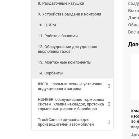
8. Раздаточные катушки
возд
Выхо
9. Устройства раздачи и контроля
Длин
Обща
10. ЦСРМ
Вес н
11. Работа с бочками
Доп
12. Оборудование для удаления
выхлопных газов
13. Монтажные компоненты
14. Сорбенты
INCOIL: промышленные установки
индукционного нагрева
HUNGER: обслуживание тормозных
систем, клепка накладок, проточка
тормозных дисков и барабанов
Ком
насо
TruckCam: сход-развал для
50-6
производителей автомобилей
возд
упл
Арти
комп