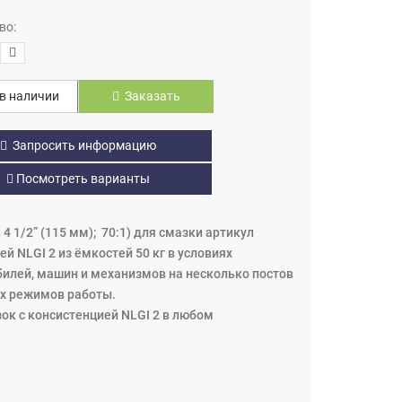
во:
в наличии
Заказать
Запросить информацию
Посмотреть варианты
1/2” (115 мм); 70:1) для смазки артикул
й NLGI 2 из ёмкостей 50 кг в условиях
илей, машин и механизмов на несколько постов
ых режимов работы.
ок с консистенцией NLGI 2 в любом
базе пневмодвигателя для простоты