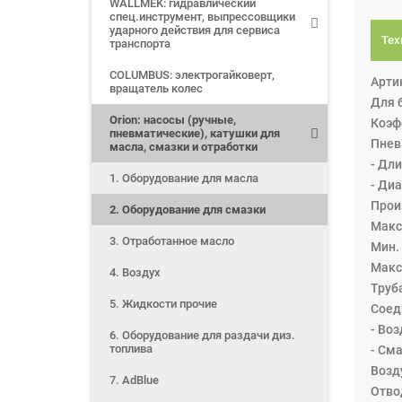
WALLMEK: гидравлический
спец.инструмент, выпрессовщики
ударного действия для сервиса
Тех
транспорта
COLUMBUS: электрогайковерт,
Артик
вращатель колес
Для б
Orion: насосы (ручные,
Коэф
пневматические), катушки для
Пнев
масла, смазки и отработки
- Дл
1. Оборудование для масла
- Ди
Прои
2. Оборудование для смазки
Макс.
3. Отработанное масло
Мин. 
Макс
4. Воздух
Труба
5. Жидкости прочие
Соед
- Воз
6. Оборудование для раздачи диз.
топлива
- Сма
Возду
7. AdBlue
Отво