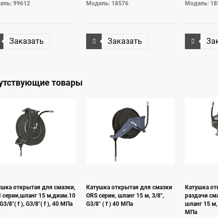
ель: 99612
Модель: 18576
Модель: 18
Заказать
Заказать
За
утствующие товары
ушка открытая для смазки,
Катушка открытая для смазки
Катушка от
 серии,шланг 15 м,диам.10
ORS серии, шланг 15 м, 3/8",
раздачи см
G3/8"( f ), G3/8"( f ), 40 МПа
G3/8" ( f ) 40 МПа
шланг 15 м, 3
МПа