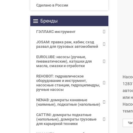
Сделано в России
Бренды
ГЭЛЛАКС инструмент
JOSAM: правка рам, кабин; сход
развал для грузовых автомобилей
EUROLUBE: насосы (ручные,
пневматические), катушки для
масла, смазки и отработки
REHOBOT: гидравлическое
Насо
оборудование и инструмент,
1283
насосные станции, гидроцилиндры,
ручные насосы
авто
или 
NENAB: домкраты канавные
Насо
(наямные), подкатные (напольные)
темп
CATTINI: домкраты подкатные
Насо
(напольные), домкраты грузовые
Чи
для карьерной техники
Насо
обсл