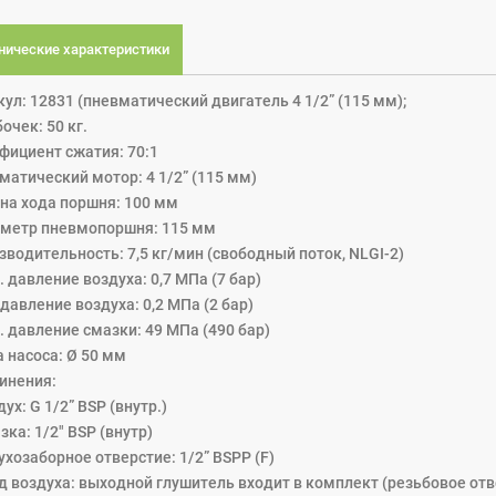
нические характеристики
ул: 12831 (пневматический двигатель 4 1/2” (115 мм);
очек: 50 кг.
фициент сжатия: 70:1
матический мотор: 4 1/2” (115 мм)
ина хода поршня: 100 мм
аметр пневмопоршня: 115 мм
зводительность: 7,5 кг/мин (свободный поток, NLGI-2)
 давление воздуха: 0,7 МПа (7 бар)
давление воздуха: 0,2 MПa (2 бар)
. давление смазки: 49 MПa (490 бар)
 насоса: Ø 50 мм
инения:
дух: G 1/2” BSP (внутр.)
зка: 1/2" BSP (внутр)
хозаборное отверстие: 1/2” BSPP (F)
д воздуха: выходной глушитель входит в комплект (резьбовое отве