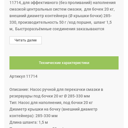
11714, для эффективного (без проливаний) наполнения
смазкой центральных систем смазки, для бочек 20 кг,
внешний диаметр контейнера (Ø крышки бочки) 285-
330, производительность 50 г /ход поршня, шланг 1,5
м, Быстроразъёмные соединения заказываются
отдельно.
Читать далее
Ручной заправочный насос для эффективного
заполнения смазкой (без пролива) центральных систем
смазки (заполнение централизованного резервуара для
смазки). Устраняет беспорядок, обычно существующий
Технические характеристики
в работе со смазкой. Производительность: около 50 гр
за ход штока. Доступен широкий ассортимент
Артикул 11714
аксессуаров, таких как крючки для пластиковых
контейнеров, которые обычно нельзя использовать с
Описание: Насос ручной для перекачки смазки в
крышкой бочки. Существует также ряд заправочных
резервуары под бочки 20 кг Ø 285-330 мм
адаптеров для повторного заполнения шприцов для
Тип: Насос для наполнения, под бочки 20 кг
смазки, что напрямую исключает использование
Диаметр крышки на бочку (внешний диаметр
картриджей и все проблемы, связанные с их заменой.
контейнера): 285-330 мм
Длина шланга: 1,5 м