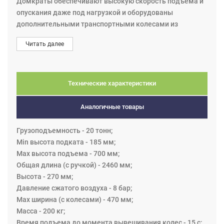
Домкраты обеспечивают высокую скорость подъема и
опускания даже под нагрузкой и оборудованы
дополнительными транспортными колесами из
твердого каучука. Расположение колес обеспечивает
Читать далее
высокую маневренность, даже в небольшом рабочем
пространстве.
Запатентованный привод со сдвоенными
хромированными цилиндрями повышеной
Технические характеристики
износостойкости, обеспечивает максимальную степень
безопасности.
Аналогичные товары
Воздушный привод обеспечивает быстрый подъем и
опускание без нагрузки.
Грузоподъемность - 20 тонн;
Опорная плита и ее крепления сделаны из твердой
Min высота подката - 185 мм;
стали. Шейки осей опорных подшипников отшлифованы,
Max высота подъема - 700 мм;
хромированы и оборудованы нипелем для смазки.
Общая длина (с ручкой) - 2460 мм;
Дополнительно может оснащаться удлинителем.
Высота - 270 мм;
Давление сжатого воздуха - 8 бар;
Max ширина (с колесами) - 470 мм;
Масса - 200 кг;
Время подъема до момента вывешивания колес - 15 с;