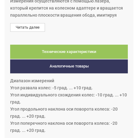
Измерения осуществляются с помощью лазера,
который крепится на колесном адаптере и вращается
параллельно плоскости вращения обода, имитируя
колесо. Затем луч лазера проецируется на шкалах
Читать далее
спереди и сзади, и определяется угол между
плоскостью вращения колеса и центральной линией
транспортного средства.
Когда показания на шкалах спереди и сзади
Технические характеристики
одинаковые, это означает, что колесо имеет
направление качения прямо, т.е. параллельно
Аналогичные товары
центральной линии.
Диапазон измерений
Комплектация электронного лазерного стенда JOSAM
Угол развала колес: -5 град. ... +10 град.
Laser AM TC ADVANCED K:
Угол индивидуального схождения колес: -10 град. ... +10
град.
Угол продольного наклона оси поворота колеса: -20
град. ... +20 град.
Угол поперечного наклона оси поворота колеса: -20
град. ... +20 град.