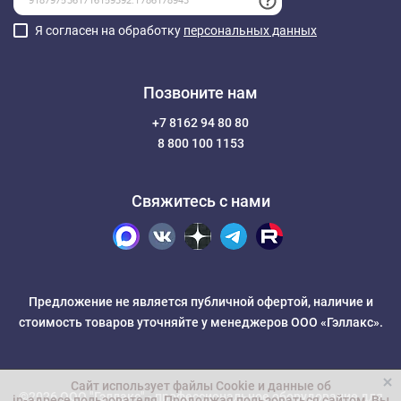
Я согласен на обработку
персональных данных
Позвоните нам
+7 8162 94 80 80
8 800 100 1153
Свяжитесь с нами
Предложение не является публичной офертой, наличие и
стоимость товаров уточняйте у менеджеров ООО «Гэллакс».
Сайт использует файлы Cookie и данные об
©2026 ООО "Гэллакс" -
профессиональное оборудование для
ip-адресе пользователя
. Продолжая пользоваться сайтом, Вы