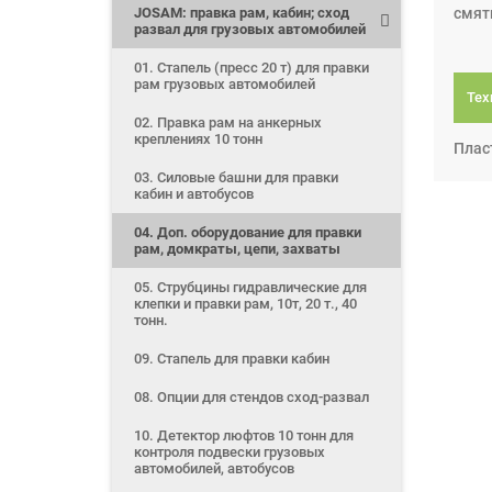
JOSAM: правка рам, кабин; сход
смят
развал для грузовых автомобилей
01. Стапель (пресс 20 т) для правки
рам грузовых автомобилей
Тех
02. Правка рам на анкерных
креплениях 10 тонн
Плас
03. Силовые башни для правки
кабин и автобусов
04. Доп. оборудование для правки
рам, домкраты, цепи, захваты
05. Струбцины гидравлические для
клепки и правки рам, 10т, 20 т., 40
тонн.
09. Стапель для правки кабин
08. Опции для стендов сход-развал
10. Детектор люфтов 10 тонн для
контроля подвески грузовых
автомобилей, автобусов