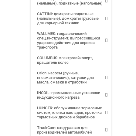
(наямные), подкатные (напольные)
CATTINI: домкраты подкатные
(напольные), домкраты грузовые
для карьерной техники
WALLMEK: гидравлический
спец.инструмент, выпрессовщики
ударного действия для сервиса
транспорта
COLUMBUS: электрогайковерт,
вращатель колес
Orion: насосы (ручные,
пневматические), катушки для
масла, смазки и отработки
INCOIL: промышленные установки
индукционного нагрева
HUNGER: обслуживание тормозных
систем, клепка накладок, проточка
тормозных дисков и барабанов
TruckCam: сход-развал для
производителей автомобилей