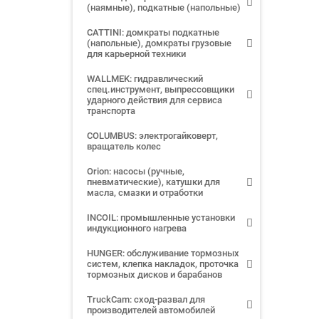
(наямные), подкатные (напольные)
CATTINI: домкраты подкатные
(напольные), домкраты грузовые
для карьерной техники
WALLMEK: гидравлический
спец.инструмент, выпрессовщики
ударного действия для сервиса
транспорта
COLUMBUS: электрогайковерт,
вращатель колес
Orion: насосы (ручные,
пневматические), катушки для
масла, смазки и отработки
INCOIL: промышленные установки
индукционного нагрева
HUNGER: обслуживание тормозных
систем, клепка накладок, проточка
тормозных дисков и барабанов
TruckCam: сход-развал для
производителей автомобилей