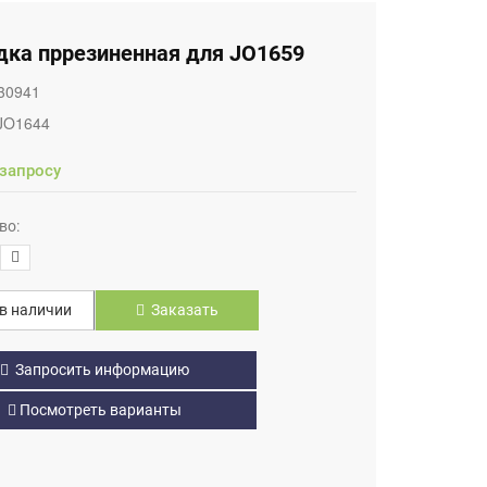
дка пррезиненная для JO1659
30941
JO1644
 запросу
во:
в наличии
Заказать
Запросить информацию
Посмотреть варианты