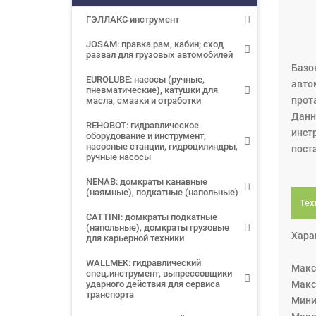
ГЭЛЛАКС инструмент
JOSAM: правка рам, кабин; сход
развал для грузовых автомобилей
Базо
EUROLUBE: насосы (ручные,
авто
пневматические), катушки для
прот
масла, смазки и отработки
Данн
REHOBOT: гидравлическое
инст
оборудование и инструмент,
насосные станции, гидроцилиндры,
пост
ручные насосы
NENAB: домкраты канавные
(наямные), подкатные (напольные)
Тех
CATTINI: домкраты подкатные
(напольные), домкраты грузовые
Хара
для карьерной техники
WALLMEK: гидравлический
Макс
спец.инструмент, выпрессовщики
ударного действия для сервиса
Макс
транспорта
Мини