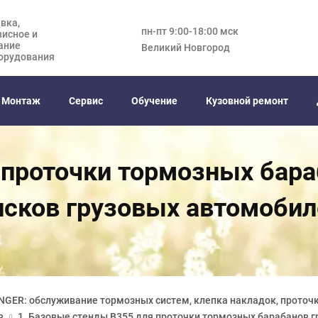
вка,
пн-пт 9:00-18:00 мск
висное и
ание
Великий Новгород
орудования
Монтаж
Сервис
Обучение
Кузовной ремонт
 проточки тормозных бар
исков грузовых автомобил
NGER: обслуживание тормозных систем, клепка накладок, проточ
в
1. Базовые стенды В355 для проточки тормозных барабанов 