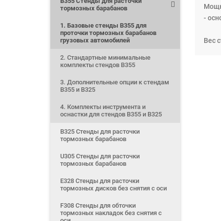
B355 Стенды для расточки
Мощн
тормозных барабанов
- осн
1. Базовые стенды В355 для
проточки тормозных барабанов
грузовых автомобилей
Вес с
2. Стандартные минимальные
комплекты стендов В355
3. Дополнительные опции к стендам
В355 и В325
4. Комплекты инструмента и
оснастки для стендов В355 и В325
B325 Стенды для расточки
тормозных барабанов
U305 Стенды для расточки
тормозных барабанов
E328 Стенды для расточки
тормозных дисков без снятия с оси
F308 Стенды для обточки
тормозных накладок без снятия с
оси