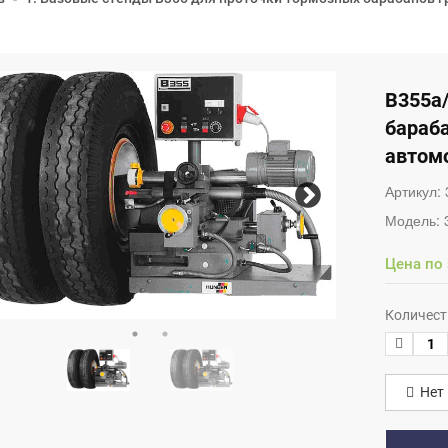
B355а
бараб
автом
Артикул:
Модель:
Цена по
Количест
Нет 