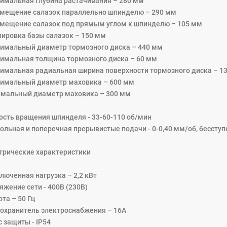
имальная глубина растачивания – 280 мм
мещение салазок параллельно шпинделю – 290 мм
мещение салазок под прямым углом к шпинделю – 105 мм
лировка базы салазок – 150 мм
имальный диаметр тормозного диска – 440 мм
имальная толщина тормозного диска – 60 мм
имальная радиальная ширина поверхности тормозного диска – 1
имальный диаметр маховика – 600 мм
мальный диаметр маховика – 300 мм
ость вращения шпинделя - 33-60-110 об/мин
ольная и поперечная прерывистые подачи - 0-0,40 мм/об, бессту
трические характеристики
люченная нагрузка – 2,2 кВт
яжение сети - 400В (230В)
та – 50 Гц
охранитель электроснабжения – 16А
с защиты - IP54