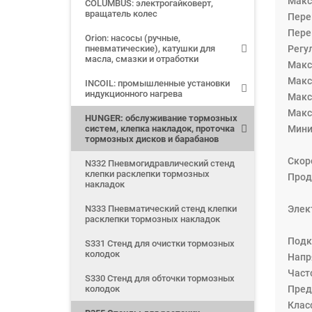
Макс
COLUMBUS: электрогайковерт,
вращатель колес
Пере
Пере
Orion: насосы (ручные,
пневматические), катушки для
Регу
масла, смазки и отработки
Макс
Макс
INCOIL: промышленные установки
индукционного нагрева
Макс
Макс
HUNGER: обслуживание тормозных
систем, клепка накладок, проточка
Мини
тормозных дисков и барабанов
Скор
N332 Пневмогидравлический стенд
клепки расклепки тормозных
Прод
накладок
N333 Пневматический стенд клепки
Элек
расклепки тормозных накладок
Подк
S331 Стенд для очистки тормозных
колодок
Напр
Часто
S330 Стенд для обточки тормозных
колодок
Пред
Клас