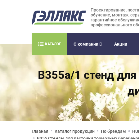
Проектирование, поста
обучение, монтаж, сер
гарантийное обслужив
профессионального об
О компании
Акции
КАТАЛОГ
B355а/1 стенд для
д
Главная
Каталог продукции
По брендам
HU
B355 Стенды для расточки тормозных барабано