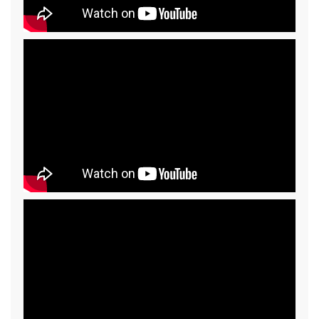
головками и компьютером используется технология
BlueTooth. Программа поэтапно указывает
оператору необходимые действия в процессе
измерения и позволяет распечатать тест-отчет,
отражающий данные до и после регулировки.