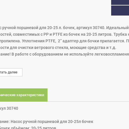
с ручной поршневой для 20-25 л. бочек, артикул 30740. Идеальны
стей, совместимых с PP и PTFE из бочек на 20-25 литров. Трубка н
пропилена. Уплотнения PTFE, 2” адаптер для бочки прилагается. 
ости для очистки ветрового стекла, моющие средства и т.д.
ание! В работе с оборудованием не используйте легковоспламен
тать далее
нические характеристики
кул 30740
ание: Насос ручной поршневой для 20-25л бочек
бочек объёмом: 20-25 литров