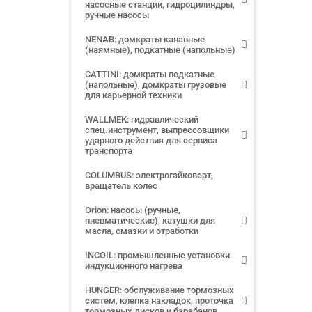
насосные станции, гидроцилиндры,
ручные насосы
NENAB: домкраты канавные
(наямные), подкатные (напольные)
CATTINI: домкраты подкатные
(напольные), домкраты грузовые
для карьерной техники
WALLMEK: гидравлический
спец.инструмент, выпрессовщики
ударного действия для сервиса
транспорта
COLUMBUS: электрогайковерт,
вращатель колес
Orion: насосы (ручные,
пневматические), катушки для
масла, смазки и отработки
INCOIL: промышленные установки
индукционного нагрева
HUNGER: обслуживание тормозных
систем, клепка накладок, проточка
тормозных дисков и барабанов