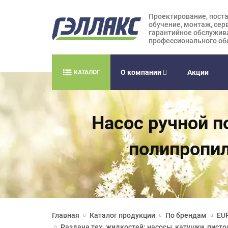
Проектирование, поста
обучение, монтаж, сер
гарантийное обслужив
профессионального об
О компании
Акции
КАТАЛОГ
Насос ручной п
полипропил
Главная
Каталог продукции
По брендам
EUR
Раздача тех. жидкостей: насосы, катушки, пист