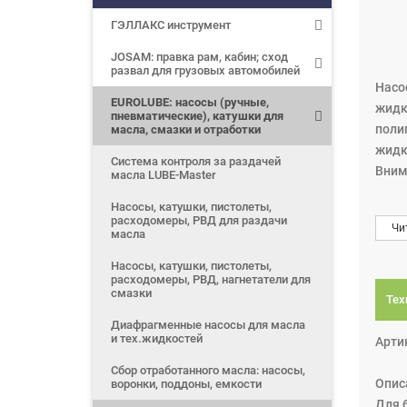
ГЭЛЛАКС инструмент
JOSAM: правка рам, кабин; сход
развал для грузовых автомобилей
Насо
EUROLUBE: насосы (ручные,
жидко
пневматические), катушки для
поли
масла, смазки и отработки
жидк
Система контроля за раздачей
Вним
масла LUBE-Master
Насосы, катушки, пистолеты,
расходомеры, РВД для раздачи
Чи
масла
Насосы, катушки, пистолеты,
расходомеры, РВД, нагнетатели для
смазки
Тех
Диафрагменные насосы для масла
и тех.жидкостей
Арти
Сбор отработанного масла: насосы,
Опис
воронки, поддоны, емкости
Для 