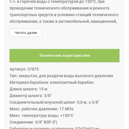
т.ч. и горячей воды с температурой до 150°С, при
проведении технического обслуживания и ремонта
транспортных средств в условиях станций технического
обслуживания, а также в автомобильной, авиационной,
горнодобывающей промышленности, в морской и
Читать далее
сельскохозяйственной отрасли. Эта катушка из новой
серии CC15. Корпус катушки изготовлен из стали с
порошковым покрытием, внутри которого закреплен
композитный барабан. В этих катушках барабан
Технические характеристики
вращается на шарикоподшипниковых опорах, которые
делают работу плавной и требуют меньше энергии для
Артикул: 37875
вытягивания и сматывания шланга. Катушка может
Тип: закрытая, для раздачи воды высокого давления
крепиться на разные поверхности: на стену, потолок,
Материал барабана: композитный барабан
пол. Катушка оснащена пружинным приводом для
Длина шланга: 15 м
автоматического сматывания шланга и храповым
Диаметр шланга: 3/8"
механизмом фиксации. Вытягивая шланг, при каждом
Соединительный/впускной шланг: 0,8 м. х 3/8"
обороте можно зафиксировать его в сегменте
Maкс. рабочее давление: 17 МПа
храповика (Шланг можно размотать до нужной длины и
Макс. температура воды: +150°С
зафиксировать с помощью храпового механизма).
Соединение: 3/8" BSP (F)
Дальнейшее вытягивание шланга освобождает
Габаритные размеры в упаковке: 57х23х63 см.