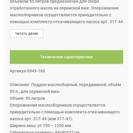
объёмом 95 литров предназначен для сбора
отработанного масла на сервисной яме. Опорожнение
маслосборников осуществляется принудительно с
помощью комплекта откачивающего насоса арт. 317-44
(или 317-47), путем присоединения через БРС (быстро
Читать далее
разъемное соединение). Поддон с регулируемыми
кронштейнами, 1030-1450мм. Регулируемые траверсы
по ширине 750-1250 мм.
Не используйте для сбора легковоспламеняющихся или
Технические характеристики
агрессивных жидкостей.
Артикул 0949-160
Описание: Поддон маслосборный, передвижной, объём
95 л., для сервисной ямы
Объем: 95 литров
Опорожнение маслосборников осуществляется
принудительно с помощью комплекта откачивающего
насоса арт. 317-44 (или 317-47).
Ширина ямы: от 750 – 1250 мм.
Габаритные размеры: 84х80х57 см.