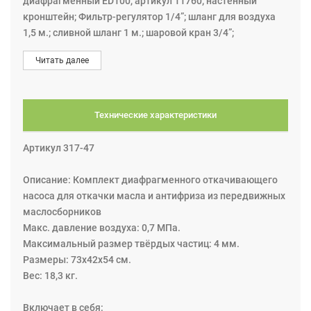
диафрагменный ЕD100, артикул 11760; настенный
кронштейн; Фильтр-регулятор 1/4”; шланг для воздуха
1,5 м.; сливной шланг 1 м.; шаровой кран 3/4”;
Всасывающий шланг 2 м. с быстроразъёмной муфтой.
Читать далее
По сравнению с поршневыми насосами обладает рядом
существенных преимуществ, а именно: высокая
производительность 100 л/мин и возможность
безболезненно перекачивать сильно загрязненные
Технические характеристики
жидкости с твердыми фракциями размером до 4 мм.
Макс. давление воздуха: 0,7 МПа
Артикул 317-47
Внимание! Не используйте комплект диафрагменного
откачивающего насоса для сбора
Описание: Комплект диафрагменного откачивающего
легковоспламеняющихся или коррозионных жидкостей.
насоса для откачки масла и антифриза из передвижных
маслосборников
Макс. давление воздуха: 0,7 МПа.
Максимальный размер твёрдых частиц: 4 мм.
Размеры: 73x42x54 см.
Вес: 18,3 кг.
Включает в себя: