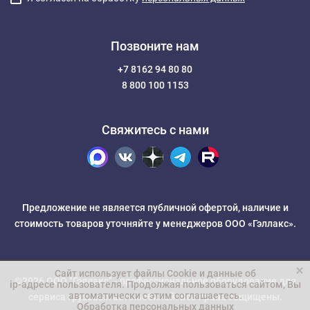
Позвоните нам
+7 8162 94 80 80
8 800 100 1153
Свяжитесь с нами
Предложение не является публичной офертой, наличие и
стоимость товаров уточняйте у менеджеров ООО «Гэллакс».
Сайт использует файлы Cookie и данные об
©2026 ООО "Гэллакс" -
профессиональное оборудование для
ip-адресе пользователя
. Продолжая пользоваться сайтом, Вы
автоматически с этим соглашаетесь.
сервиса грузовых автомобилей
. Все права защищены.
Обработка персональных данных