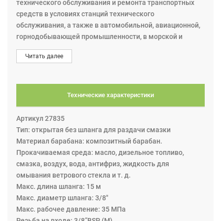
технического обслуживания и ремонта транспортных
средств в условиях станций технического
обслуживания, а также в автомобильной, авиационной,
горнодобывающей промышленности, в морской и
сельскохозяйственной отрасли. Катушка для шланга
Читать далее
размером 15 м. х 3/8", макс. давление 35 МПа; вход/
выход 3/8”. Эта катушка из серии S15 (S10/S15). В этих
катушках композитный барабан вращается на
шарикоподшипниковых опорах, которые делают работу
Технические характеристики
плавной и требуют меньше энергии для вытягивания и
сматывания шланга. Катушка может крепиться на
Артикул 27835
разные поверхности: на стену, потолок, пол.
Тип: открытая без шланга для раздачи смазки
Минимальная высота установки над уровнем пола
Материал барабана: композитный барабан.
составляет 2,5 м. Катушка оснащена пружинным
Прокачиваемая среда: масло, дизельное топливо,
приводом для автоматического сматывания шланга и
смазка, воздух, вода, антифриз, жидкость для
храповым механизмом фиксации. Вытягивая шланг, при
омывания ветрового стекла и т. д.
каждом обороте можно зафиксировать его в сегменте
Maкс. длина шланга: 15 м
храповика. Дальнейшее вытягивание шланга
Maкс. диаметр шланга: 3/8"
освобождает защёлку храпового механизма, и шланг
Maкс. рабочее давление: 35 МПа
наматывается на катушку автоматически под
Резьба на входе: 3/8”BSP (M)