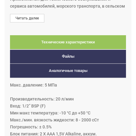
сервиса автомобилей, морского транспорта, в сельском
хозяйстве, в авиации и горной промышленности и в
Читать далее
других сферах деятельности.
Технические характеристики
Файлы
Аналогичные товары
Макс. давление: 5 МПа
Производительность: 20 л/мин
Вход: 1/2” BSP (F)
Мин макс температура: -10 °C до +50 °C
Макс./мин. вязкость жидкости: 8 - 2000 сСт
Погрешность: ± 0.5%
Блок питания: 2 Х ААА 1,5V Alkaline, аккум.