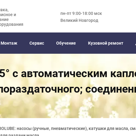
вка,
пн-пт 9:00-18:00 мск
висное и
ание
Великий Новгород
орудования
Монтаж
Сервис
Обучение
Кузовной ремонт
5° с автоматическим кап
лораздаточного; соединени
OLUBE: насосы (ручные, пневматические), катушки для масла, см
 для раздачи масла