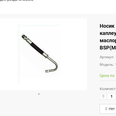
Носик 
капле
маслор
BSP(M
Артикул:
Модель:
Цена по
Количест
Нет 