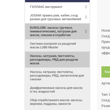
ГЭЛЛАКС инструмент
JOSAM: правка рам, кабин; сход
развал для грузовых автомобилей
EUROLUBE: насосы (ручные,
Носи
пневматические), катушки для
масла, смазки и отработки
Соеди
Прин
Система контроля за раздачей
масла LUBE-Master
прод
эффе
Насосы, катушки, пистолеты,
расходомеры, РВД для раздачи
масла
Насосы, катушки, пистолеты,
Тех
расходомеры, РВД, нагнетатели для
смазки
Арти
Диафрагменные насосы для масла
и тех.жидкостей
Тип:
Сбор отработанного масла: насосы,
Соеди
воронки, поддоны, емкости
Разм