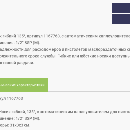
к гибкий 135°, артикул 1167763, с автоматическим каплеуловител
нение: 1/2” BSP (M).
адлежности для расходомеров и пистолетов маслораздаточных с
олжительного срока службы. Гибкие или жёсткие носики доступн
ктивной раздачи.
нические характеристики
кул 1167763
 Носик гибкий, 135°, с автоматическим каплеуловителем для пист
нение: 1/2” BSP (M).
еры: 31x3x3 см.