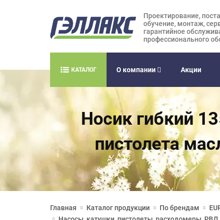
Проектирование, поста
обучение, монтаж, сер
гарантийное обслужив
профессионального об
О компании
Акции
КАТАЛОГ
Носик гибкий 13
пистолета мас
Главная
Каталог продукции
По брендам
EUR
Насосы, катушки, пистолеты, расходомеры, РВД