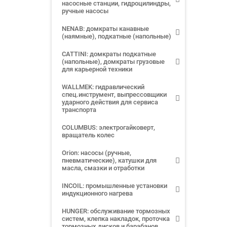
насосные станции, гидроцилиндры,
ручные насосы
NENAB: домкраты канавные
(наямные), подкатные (напольные)
CATTINI: домкраты подкатные
(напольные), домкраты грузовые
для карьерной техники
WALLMEK: гидравлический
спец.инструмент, выпрессовщики
ударного действия для сервиса
транспорта
COLUMBUS: электрогайковерт,
вращатель колес
Orion: насосы (ручные,
пневматические), катушки для
масла, смазки и отработки
INCOIL: промышленные установки
индукционного нагрева
HUNGER: обслуживание тормозных
систем, клепка накладок, проточка
тормозных дисков и барабанов