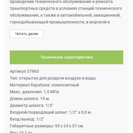
проведении технического обслуживания и ремонта
транспортных средств в условиях станций технического
обслуживания, а также в автомобильной, авиационной,
горнодобывающей промышленности, в морской и
сельскохозяйственной отрасли. Эта катушка из серии
Читать далее
S15 (S10/S15). В этих катушках композитный барабан
вращается на шарикоподшипниковых опорах, которые
делают работу плавной и требуют меньше энергии для
вытягивания и сматывания шланга. Катушка может
Технические характеристики
крепиться на разные поверхности: на стену, потолок,
пол. Минимальная высота установки над уровнем пола
Артикул 37865
составляет 2,5 м. Катушка оснащена пружинным
Тип: открытая для раздачи воздуха и воды
приводом для автоматического сматывания шланга и
Материал барабана: композитный
храповым механизмом фиксации. Вытягивая шланг, при
Макс. давление: 1,5 МПа
каждом обороте можно зафиксировать его в сегменте
Длина шланга: 15 м.
храповика. Дальнейшее вытягивание шланга
Диаметр шланга: 1/2"
освобождает защёлку храпового механизма, и шланг
Входной/подводящий шланг: 1/2" x 0,8 м.
наматывается на катушку автоматически под
Вход/выход: 1/2"
действием пружины.
Габаритные размеры: 55 х 24 х 57 см.
На катушке намотан шланг для раздачи масла 15 м. х
Вес: 16,1 кг.